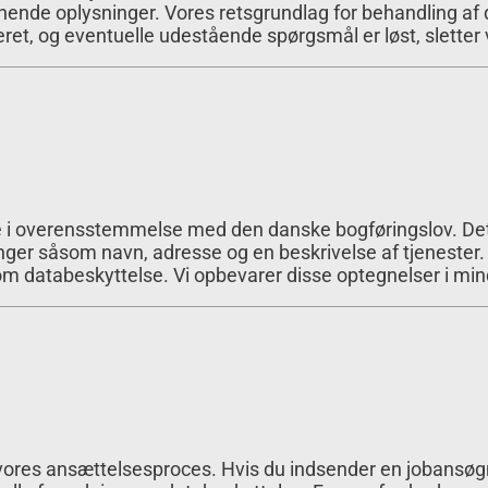
gnende oplysninger. Vores retsgrundlag for behandling af dis
ret, og eventuelle udestående spørgsmål er løst, sletter
ale i overensstemmelse med den danske bogføringslov. Det b
er såsom navn, adresse og en beskrivelse af tjenester. V
ning om databeskyttelse. Vi opbevarer disse optegnelser i m
 vores ansættelsesproces. Hvis du indsender en jobansøgni