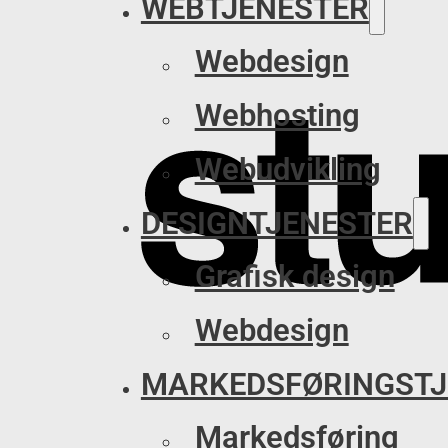
WEBTJENESTER
Webdesign
Webhosting
Webudvikling
DESIGNTJENESTER
Grafisk design
Webdesign
MARKEDSFØRINGSTJ
Markedsføring