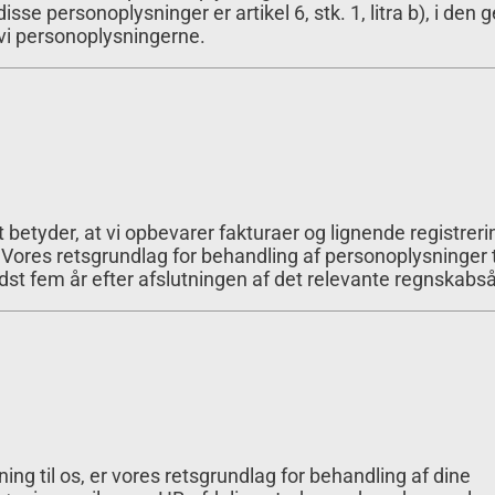
se personoplysninger er artikel 6, stk. 1, litra b), i den 
 vi personoplysningerne.
etyder, at vi opbevarer fakturaer og lignende registrerin
ores retsgrundlag for behandling af personoplysninger t
indst fem år efter afslutningen af det relevante regnskabså
ng til os, er vores retsgrundlag for behandling af dine